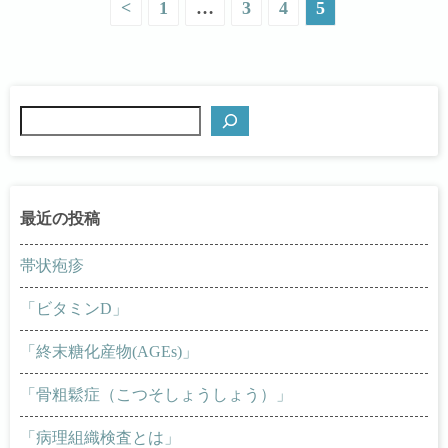
投
<
1
…
3
4
5
稿
の
検
ペ
索
ー
ジ
送
帯状疱疹
り
「ビタミンD」
「終末糖化産物(AGEs)」
「骨粗鬆症（こつそしょうしょう）」
「病理組織検査とは」