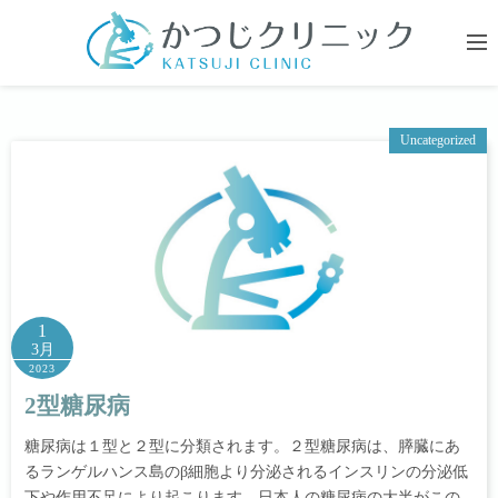
コ
ン
テ
ン
ツ
Uncategorized
へ
ス
キ
ッ
プ
1
3月
2023
2型糖尿病
糖尿病は１型と２型に分類されます。２型糖尿病は、膵臓にあ
るランゲルハンス島のβ細胞より分泌されるインスリンの分泌低
下や作用不足により起こります。日本人の糖尿病の大半がこの