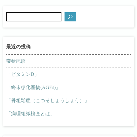
検
索
帯状疱疹
「ビタミンD」
「終末糖化産物(AGEs)」
「骨粗鬆症（こつそしょうしょう）」
「病理組織検査とは」