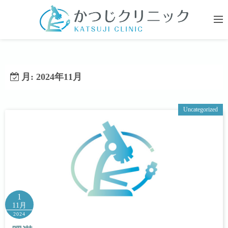
コ
ン
テ
ン
ツ
へ
月:
2024年11月
ス
キ
Uncategorized
ッ
プ
1
11月
2024