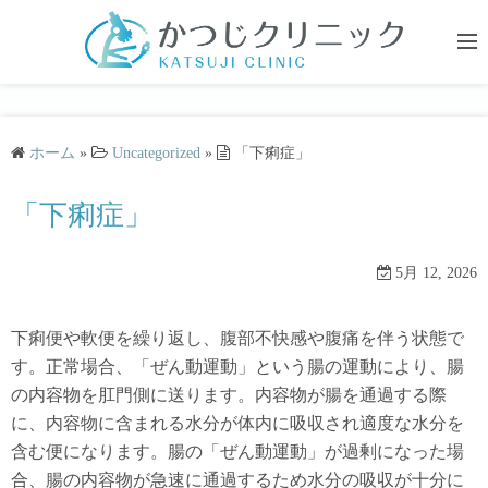
コ
ン
テ
ン
ツ
ホーム
»
Uncategorized
»
「下痢症」
へ
ス
「下痢症」
キ
ッ
プ
5月 12, 2026
下痢便や軟便を繰り返し、腹部不快感や腹痛を伴う状態で
す。正常場合、「ぜん動運動」という腸の運動により、腸
の内容物を肛門側に送ります。内容物が腸を通過する際
に、内容物に含まれる水分が体内に吸収され適度な水分を
含む便になります。腸の「ぜん動運動」が過剰になった場
合、腸の内容物が急速に通過するため水分の吸収が十分に