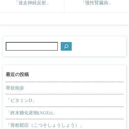
「迷走神経反射」
「慢性腎臓病」
検
索
帯状疱疹
「ビタミンD」
「終末糖化産物(AGEs)」
「骨粗鬆症（こつそしょうしょう）」