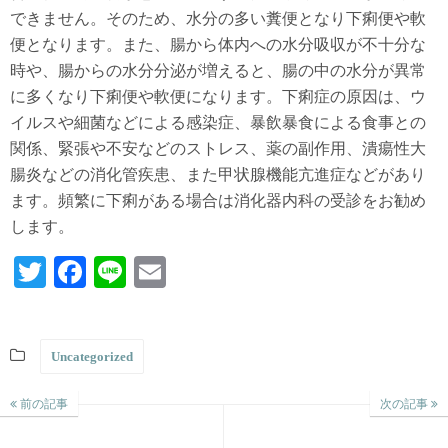
できません。そのため、水分の多い糞便となり下痢便や軟
便となります。また、腸から体内への水分吸収が不十分な
時や、腸からの水分分泌が増えると、腸の中の水分が異常
に多くなり下痢便や軟便になります。下痢症の原因は、ウ
イルスや細菌などによる感染症、暴飲暴食による食事との
関係、緊張や不安などのストレス、薬の副作用、潰瘍性大
腸炎などの消化管疾患、また甲状腺機能亢進症などがあり
ます。頻繁に下痢がある場合は消化器内科の受診をお勧め
します。
T
Fa
Li
E
wi
ce
ne
m
tte
bo
ail
Uncategorized
r
ok
前の記事
次の記事