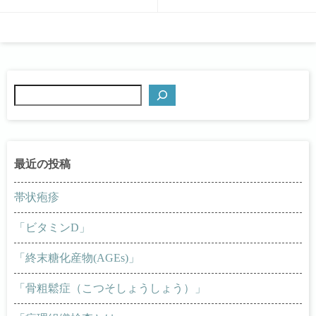
検
索
帯状疱疹
「ビタミンD」
「終末糖化産物(AGEs)」
「骨粗鬆症（こつそしょうしょう）」