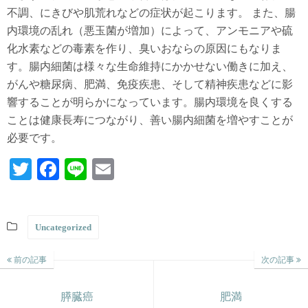
不調、にきびや肌荒れなどの症状が起こります。 また、腸
内環境の乱れ（悪玉菌が増加）によって、アンモニアや硫
化水素などの毒素を作り、臭いおならの原因にもなりま
す。腸内細菌は様々な生命維持にかかせない働きに加え、
がんや糖尿病、肥満、免疫疾患、そして精神疾患などに影
響することが明らかになっています。腸内環境を良くする
ことは健康長寿につながり、善い腸内細菌を増やすことが
必要です。
T
Fa
Li
E
wi
ce
ne
m
tte
bo
ail
Uncategorized
r
ok
前の記事
次の記事
膵臓癌
肥満