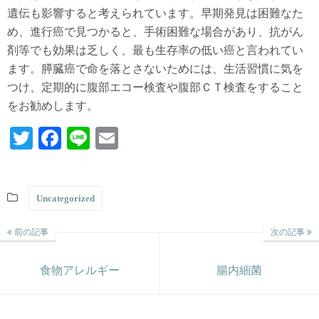
遺伝も影響すると考えられています。早期発見は困難なた
め、進行癌で見つかると、手術困難な場合があり、抗がん
剤等でも効果は乏しく、最も生存率の低い癌と言われてい
ます。膵臓癌で命を落とさないためには、生活習慣に気を
つけ、定期的に腹部エコー検査や腹部ＣＴ検査をすること
をお勧めします。
T
Fa
Li
E
wi
ce
ne
m
tte
bo
ail
Uncategorized
r
ok
前の記事
次の記事
食物アレルギー
腸内細菌