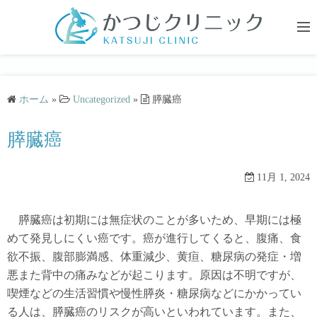
コ
ン
テ
ン
ツ
ホーム
»
Uncategorized
»
膵臓癌
へ
ス
膵臓癌
キ
ッ
プ
11月 1, 2024
膵臓癌は初期には無症状のことが多いため、早期には極
めて発見しにくい癌です。癌が進行してくると、腹痛、食
欲不振、腹部膨満感、体重減少、黄疸、糖尿病の発症・増
悪また背中の痛みなどが起こります。原因は不明ですが、
喫煙などの生活習慣や慢性膵炎・糖尿病などにかかってい
る人は、膵臓癌のリスクが高いといわれています。また、