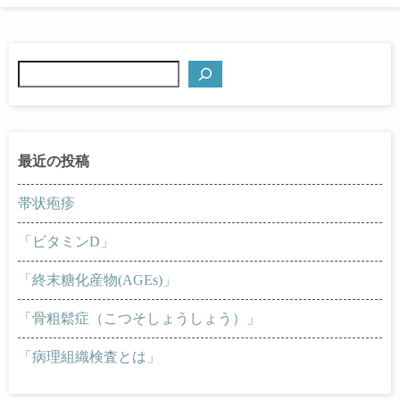
検
索
帯状疱疹
「ビタミンD」
「終末糖化産物(AGEs)」
「骨粗鬆症（こつそしょうしょう）」
「病理組織検査とは」